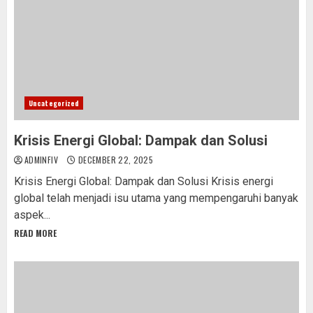
Uncategorized
Krisis Energi Global: Dampak dan Solusi
ADMINFIV
DECEMBER 22, 2025
Krisis Energi Global: Dampak dan Solusi Krisis energi
global telah menjadi isu utama yang mempengaruhi banyak
aspek...
READ MORE