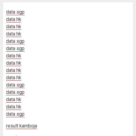
data sgp
data hk
data hk
data hk
data sgp
data sgp
data hk
data hk
data hk
data hk
data sgp
data sgp
data hk
data hk
data sgp
result kamboja