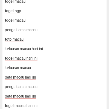
togel macau
togel sgp
togel macau
pengeluaran macau
toto macau
keluaran macau hari ini
togel macau hari ini
keluaran macau
data macau hari ini
pengeluaran macau
data macau hari ini
togel macau hari ini