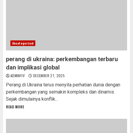
Uncategorized
perang di ukraina: perkembangan terbaru
dan implikasi global
ADMINFIV
DECEMBER 27, 2025
Perang di Ukraina terus menyita perhatian dunia dengan
perkembangan yang semakin kompleks dan dinamis.
Sejak dimulainya konflik...
READ MORE