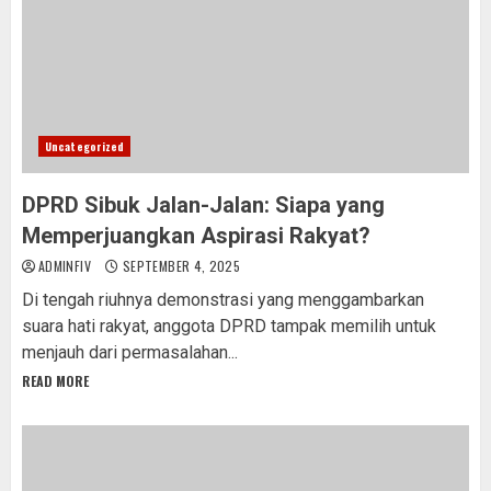
Uncategorized
DPRD Sibuk Jalan-Jalan: Siapa yang
Memperjuangkan Aspirasi Rakyat?
ADMINFIV
SEPTEMBER 4, 2025
Di tengah riuhnya demonstrasi yang menggambarkan
suara hati rakyat, anggota DPRD tampak memilih untuk
menjauh dari permasalahan...
READ MORE