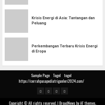
Krisis Energi di Asia: Tantangan dan
Peluang
Perkembangan Terbaru Krisis Energi
di Eropa
Sample Page
Togel
togel
https://cerrahpasapediatrigunleri2024.com/
Sample
Togel
togel
https://cerrahpasapediat
Page
Copyright © All rights reserved.
|
BroadNews
by AF themes.