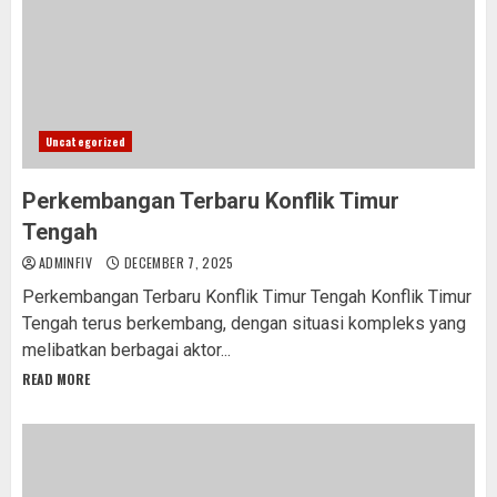
Uncategorized
Perkembangan Terbaru Konflik Timur
Tengah
ADMINFIV
DECEMBER 7, 2025
Perkembangan Terbaru Konflik Timur Tengah Konflik Timur
Tengah terus berkembang, dengan situasi kompleks yang
melibatkan berbagai aktor...
READ MORE