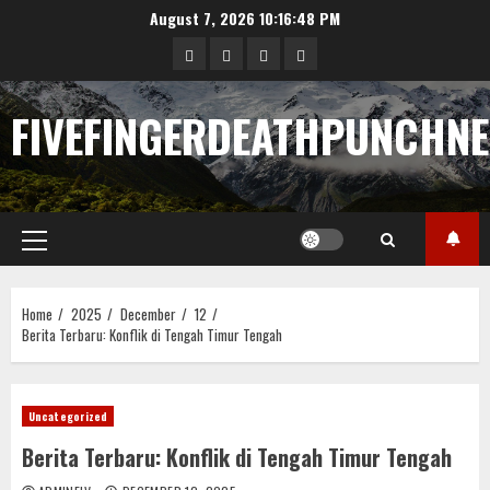
Skip
August 7, 2026
10:16:48 PM
to
Sample
Togel
togel
https://cerrahpasapediat
content
Page
FIVEFINGERDEATHPUNCHN
Primary
Menu
Home
2025
December
12
Berita Terbaru: Konflik di Tengah Timur Tengah
Uncategorized
Berita Terbaru: Konflik di Tengah Timur Tengah