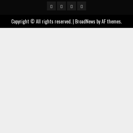
Sample
Togel
togel
https://cerrahpasapediat
Page
Copyright © All rights reserved.
|
BroadNews
by AF themes.