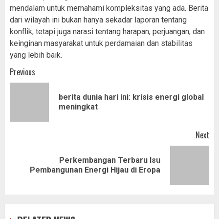
mendalam untuk memahami kompleksitas yang ada. Berita
dari wilayah ini bukan hanya sekadar laporan tentang
konflik, tetapi juga narasi tentang harapan, perjuangan, dan
keinginan masyarakat untuk perdamaian dan stabilitas
yang lebih baik.
Post
Previous
navigation
berita dunia hari ini: krisis energi global
Pr
meningkat
pos
Next
Perkembangan Terbaru Isu
Next
Pembangunan Energi Hijau di Eropa
post: