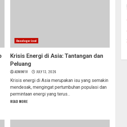
Uncategorized
p
Krisis Energi di Asia: Tantangan dan
Peluang
ADMINFIV
JULY 13, 2026
Krisis energi di Asia merupakan isu yang semakin
mendesak, mengingat pertumbuhan populasi dan
permintaan energi yang terus...
READ MORE