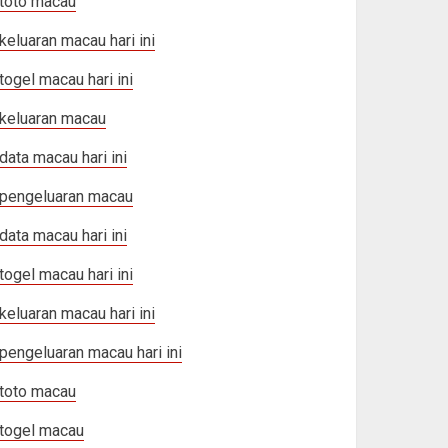
toto macau
keluaran macau hari ini
togel macau hari ini
keluaran macau
data macau hari ini
pengeluaran macau
data macau hari ini
togel macau hari ini
keluaran macau hari ini
pengeluaran macau hari ini
toto macau
togel macau