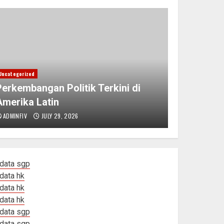
Uncategorized
Uncategorize
Perkembangan Politik Terkini di
Perkemb
Amerika Latin
Imigrasi
ADMINFIV
JULY 29, 2026
ADMINFIV
data sgp
data hk
data hk
data hk
data sgp
data sgp