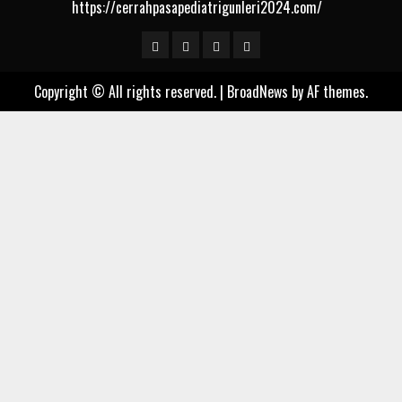
https://cerrahpasapediatrigunleri2024.com/
Sample
Togel
togel
https://cerrahpasapediat
Page
Copyright © All rights reserved.
|
BroadNews
by AF themes.