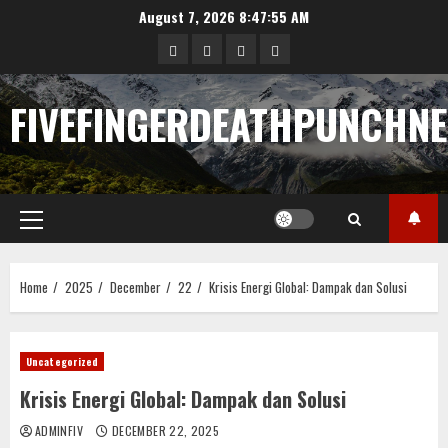
Skip
August 7, 2026
8:47:56 AM
to
Sample
Togel
togel
https://cerrahpasapediat
content
Page
FIVEFINGERDEATHPUNCHN
Primary
Menu
Home
2025
December
22
Krisis Energi Global: Dampak dan Solusi
Uncategorized
Krisis Energi Global: Dampak dan Solusi
ADMINFIV
DECEMBER 22, 2025