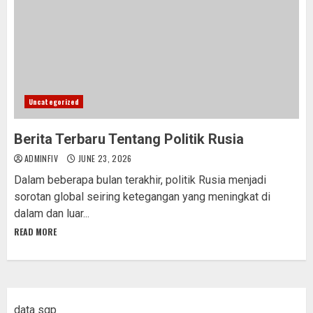
Uncategorized
Berita Terbaru Tentang Politik Rusia
ADMINFIV
JUNE 23, 2026
Dalam beberapa bulan terakhir, politik Rusia menjadi
sorotan global seiring ketegangan yang meningkat di
dalam dan luar...
READ MORE
data sgp