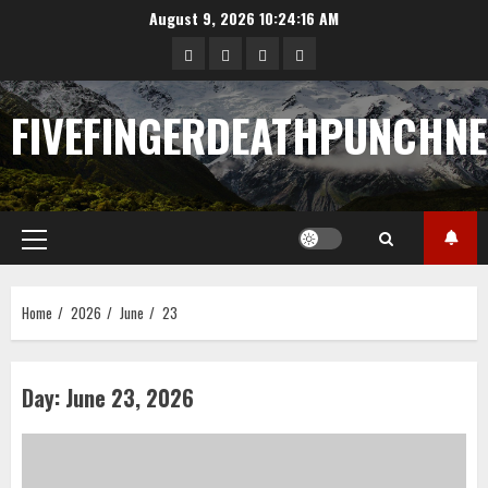
Skip
August 9, 2026
10:24:16 AM
to
Sample
Togel
togel
https://cerrahpasapediat
content
Page
FIVEFINGERDEATHPUNCHN
Primary
Menu
Home
2026
June
23
Day:
June 23, 2026