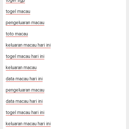
togel sgp
togel macau
pengeluaran macau
toto macau
keluaran macau hari ini
togel macau hari ini
keluaran macau
data macau hari ini
pengeluaran macau
data macau hari ini
togel macau hari ini
keluaran macau hari ini