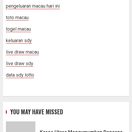
pengeluaran macau hari ini
toto macau
togel macau
keluaran sdy
live draw macau
live draw sdy
data sdy lotto
YOU MAY HAVE MISSED