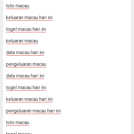
toto macau
keluaran macau hari ini
togel macau hari ini
keluaran macau
data macau hari ini
pengeluaran macau
data macau hari ini
togel macau hari ini
keluaran macau hari ini
pengeluaran macau hari ini
toto macau