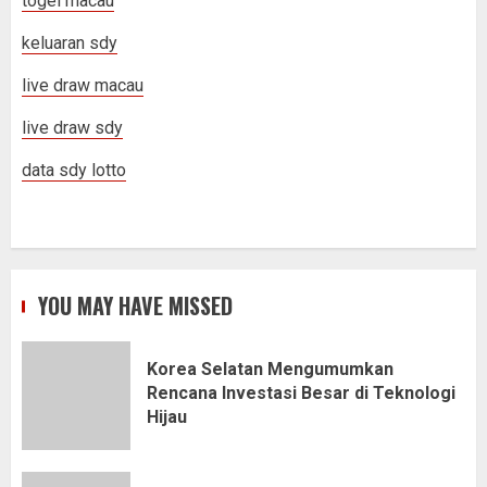
togel macau
keluaran sdy
live draw macau
live draw sdy
data sdy lotto
YOU MAY HAVE MISSED
Korea Selatan Mengumumkan
Rencana Investasi Besar di Teknologi
Hijau