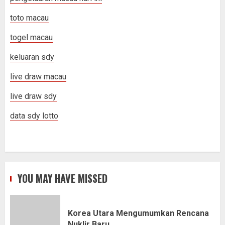
toto macau
togel macau
keluaran sdy
live draw macau
live draw sdy
data sdy lotto
YOU MAY HAVE MISSED
Korea Utara Mengumumkan Rencana
Nuklir Baru