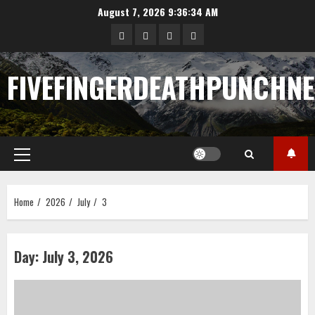
Skip
August 7, 2026
9:36:34 AM
to
Sample
Togel
togel
https://cerrahpasapediat
content
Page
FIVEFINGERDEATHPUNCHN
Primary
Menu
Home
2026
July
3
Day:
July 3, 2026