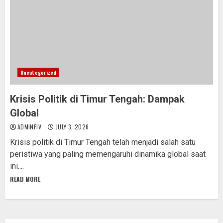
Uncategorized
Krisis Politik di Timur Tengah: Dampak
Global
ADMINFIV
JULY 3, 2026
Krisis politik di Timur Tengah telah menjadi salah satu
peristiwa yang paling memengaruhi dinamika global saat
ini....
READ MORE