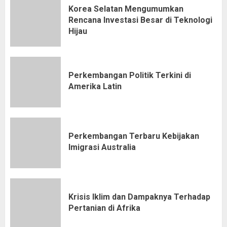
Korea Selatan Mengumumkan
Rencana Investasi Besar di Teknologi
Hijau
Perkembangan Politik Terkini di
Amerika Latin
Perkembangan Terbaru Kebijakan
Imigrasi Australia
Krisis Iklim dan Dampaknya Terhadap
Pertanian di Afrika