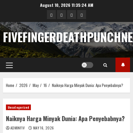
Skip
August 10, 2026
11:35:24 AM
to
Sample
Togel
togel
https://cerrahpasapediat
content
Page
FIVEFINGERDEATHPUNCHN
Primary
Menu
Home
2026
May
16
Naiknya Harga Minyak Dunia: Apa Penyebabnya?
Uncategorized
Naiknya Harga Minyak Dunia: Apa Penyebabnya?
ADMINFIV
MAY 16, 2026