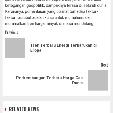
ketegangan geopolitik, dampaknya terasa di seluruh dunia.
Karenanya, pemantauan yang cermat terhadap faktor-
faktor tersebut adalah kunci untuk memahami dan
meramalkan tren harga minyak di masa mendatang.
Post
Previous
navigation
Tren Terbaru Energi Terbarukan di
Pr
Eropa
pos
Next
Perkembangan Terbaru Harga Gas
Next
Dunia
post:
RELATED NEWS