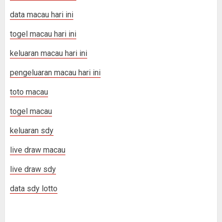
data macau hari ini
togel macau hari ini
keluaran macau hari ini
pengeluaran macau hari ini
toto macau
togel macau
keluaran sdy
live draw macau
live draw sdy
data sdy lotto