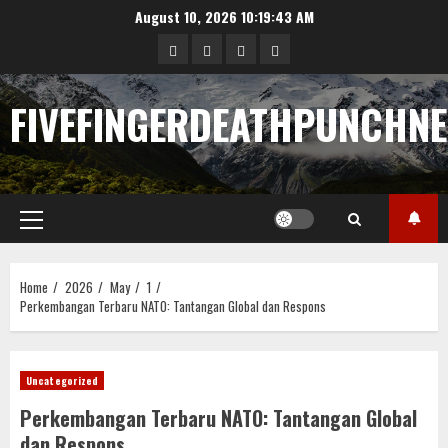
Skip
August 10, 2026
10:19:43 AM
to
Sample
Togel
togel
https://cerrahpasapediat
content
Page
FIVEFINGERDEATHPUNCHN
Primary
Menu
Home
2026
May
1
Perkembangan Terbaru NATO: Tantangan Global dan Respons
Uncategorized
Perkembangan Terbaru NATO: Tantangan Global
dan Respons