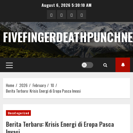
Skip
August 6, 2026
5:30:11 AM
to
Sample
Togel
togel
https://cerrahpasapediat
content
Page
FIVEFINGERDEATHPUNCHN
Primary
Menu
Home
2026
February
10
Berita Terbaru: Krisis Energi di Eropa Pasca Invasi
Uncategorized
Berita Terbaru: Krisis Energi di Eropa Pasca
Invasi