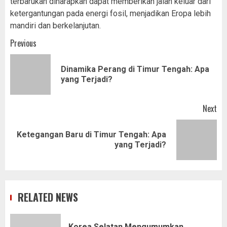
terbarukan diharapkan dapat memberikan jalan keluar dari
ketergantungan pada energi fosil, menjadikan Eropa lebih
mandiri dan berkelanjutan.
Post
Previous
navigation
Dinamika Perang di Timur Tengah: Apa
Pr
yang Terjadi?
pos
Next
Ketegangan Baru di Timur Tengah: Apa
Next
yang Terjadi?
post:
RELATED NEWS
Korea Selatan Mengumumkan