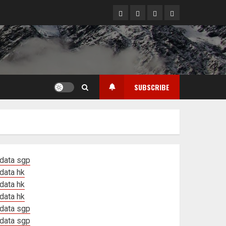
Sample
Togel
togel
https://cerrahp
Page
SUBSCRIBE
data sgp
data hk
data hk
data hk
data sgp
data sgp