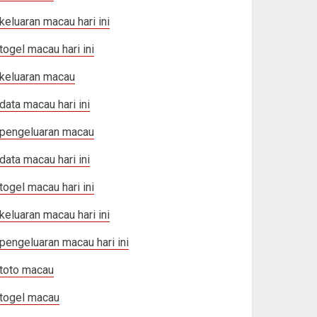
keluaran macau hari ini
togel macau hari ini
keluaran macau
data macau hari ini
pengeluaran macau
data macau hari ini
togel macau hari ini
keluaran macau hari ini
pengeluaran macau hari ini
toto macau
togel macau