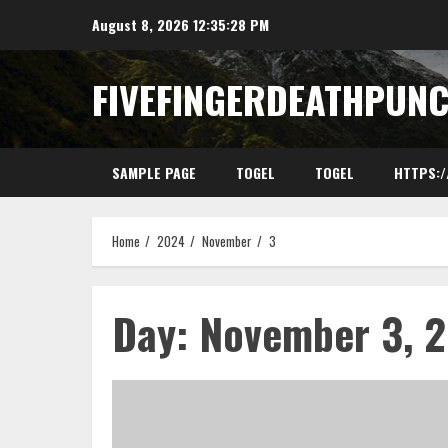
Skip
August 8, 2026
12:35:28 PM
to
content
FIVEFINGERDEATHPUN
SAMPLE PAGE
TOGEL
TOGEL
HTTPS:/
Home
2024
November
3
Day:
November 3, 