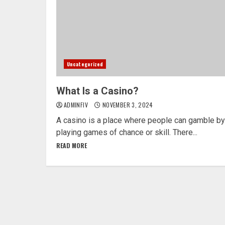
Uncategorized
What Is a Casino?
ADMINFIV
NOVEMBER 3, 2024
A casino is a place where people can gamble by
playing games of chance or skill. There...
READ MORE