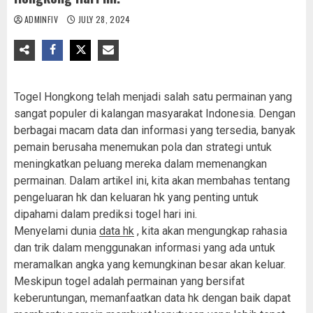
ADMINFIV
JULY 28, 2024
Togel Hongkong telah menjadi salah satu permainan yang
sangat populer di kalangan masyarakat Indonesia. Dengan
berbagai macam data dan informasi yang tersedia, banyak
pemain berusaha menemukan pola dan strategi untuk
meningkatkan peluang mereka dalam memenangkan
permainan. Dalam artikel ini, kita akan membahas tentang
pengeluaran hk dan keluaran hk yang penting untuk
dipahami dalam prediksi togel hari ini.
Menyelami dunia
data hk
, kita akan mengungkap rahasia
dan trik dalam menggunakan informasi yang ada untuk
meramalkan angka yang kemungkinan besar akan keluar.
Meskipun togel adalah permainan yang bersifat
keberuntungan, memanfaatkan data hk dengan baik dapat