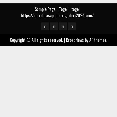
Sample Page
Togel
togel
https://cerrahpasapediatrigunleri2024.com/
Sample
Togel
togel
https://cerrahpasapediat
Page
Copyright © All rights reserved.
|
BroadNews
by AF themes.