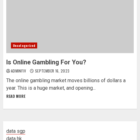
Uncategorized
Is Online Gambling For You?
ADMINFIV
SEPTEMBER 16, 2023
The online gambling market moves billions of dollars a
year. This is a huge market, and opening...
READ MORE
data sgp
data hk