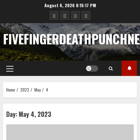
Skip
August 6, 2026
8:15:17 PM
to
Sample
Togel
togel
https://cerrahpasapediat
content
Page
FIVEFINGERDEATHPUNCHN
Primary
Menu
Home
2023
May
4
Day:
May 4, 2023