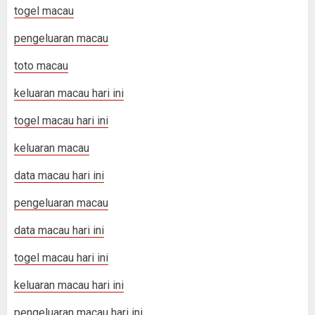
togel macau
pengeluaran macau
toto macau
keluaran macau hari ini
togel macau hari ini
keluaran macau
data macau hari ini
pengeluaran macau
data macau hari ini
togel macau hari ini
keluaran macau hari ini
pengeluaran macau hari ini