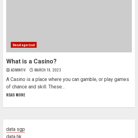
Uncategorized
What is a Casino?
ADMINFIV
MARCH 19, 2023
A Casino is a place where you can gamble, or play games
of chance and skill. These...
READ MORE
data sgp
data hk