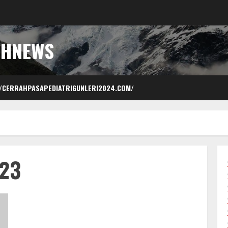
CHNEWS
/CERRAHPASAPEDIATRIGUNLERI2024.COM/
023