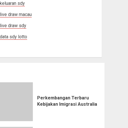
keluaran sdy
live draw macau
live draw sdy
data sdy lotto
Perkembangan Terbaru
Kebijakan Imigrasi Australia