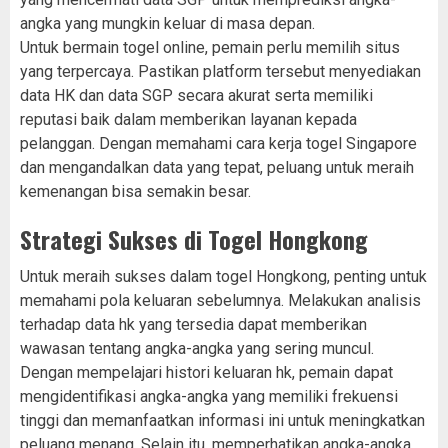
angka yang mungkin keluar di masa depan.
Untuk bermain togel online, pemain perlu memilih situs
yang terpercaya. Pastikan platform tersebut menyediakan
data HK dan data SGP secara akurat serta memiliki
reputasi baik dalam memberikan layanan kepada
pelanggan. Dengan memahami cara kerja togel Singapore
dan mengandalkan data yang tepat, peluang untuk meraih
kemenangan bisa semakin besar.
Strategi Sukses di Togel Hongkong
Untuk meraih sukses dalam togel Hongkong, penting untuk
memahami pola keluaran sebelumnya. Melakukan analisis
terhadap data hk yang tersedia dapat memberikan
wawasan tentang angka-angka yang sering muncul.
Dengan mempelajari histori keluaran hk, pemain dapat
mengidentifikasi angka-angka yang memiliki frekuensi
tinggi dan memanfaatkan informasi ini untuk meningkatkan
peluang menang. Selain itu, memperhatikan angka-angka