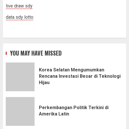
live draw sdy
data sdy lotto
YOU MAY HAVE MISSED
Korea Selatan Mengumumkan
Rencana Investasi Besar di Teknologi
Hijau
Perkembangan Politik Terkini di
Amerika Latin