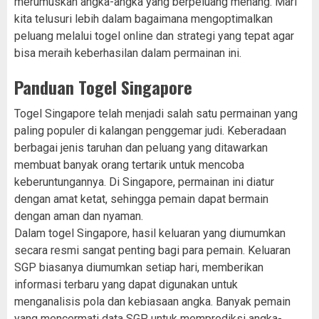
merumuskan angka-angka yang berpeluang menang. Mari
kita telusuri lebih dalam bagaimana mengoptimalkan
peluang melalui togel online dan strategi yang tepat agar
bisa meraih keberhasilan dalam permainan ini.
Panduan Togel Singapore
Togel Singapore telah menjadi salah satu permainan yang
paling populer di kalangan penggemar judi. Keberadaan
berbagai jenis taruhan dan peluang yang ditawarkan
membuat banyak orang tertarik untuk mencoba
keberuntungannya. Di Singapore, permainan ini diatur
dengan amat ketat, sehingga pemain dapat bermain
dengan aman dan nyaman.
Dalam togel Singapore, hasil keluaran yang diumumkan
secara resmi sangat penting bagi para pemain. Keluaran
SGP biasanya diumumkan setiap hari, memberikan
informasi terbaru yang dapat digunakan untuk
menganalisis pola dan kebiasaan angka. Banyak pemain
yang mencermati data SGP untuk memprediksi angka-