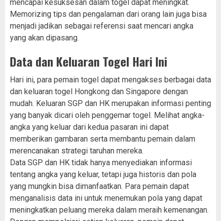
mencapai kesuksesan dalam togel dapat meningkat.
Memorizing tips dan pengalaman dari orang lain juga bisa
menjadi jadikan sebagai referensi saat mencari angka
yang akan dipasang.
Data dan Keluaran Togel Hari Ini
Hari ini, para pemain togel dapat mengakses berbagai data
dan keluaran togel Hongkong dan Singapore dengan
mudah. Keluaran SGP dan HK merupakan informasi penting
yang banyak dicari oleh penggemar togel. Melihat angka-
angka yang keluar dari kedua pasaran ini dapat
memberikan gambaran serta membantu pemain dalam
merencanakan strategi taruhan mereka.
Data SGP dan HK tidak hanya menyediakan informasi
tentang angka yang keluar, tetapi juga historis dan pola
yang mungkin bisa dimanfaatkan. Para pemain dapat
menganalisis data ini untuk menemukan pola yang dapat
meningkatkan peluang mereka dalam meraih kemenangan.