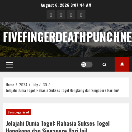
Skip
August 6, 2026
3:07:45 AM
to
Sample
Togel
togel
https://cerrahpasapediat
content
Page
FIVEFINGERDEATHPUNCHN
Primary
Menu
Home
2024
July
30
Jelajahi Dunia Togel: Rahasia Sukses Togel Hongkong dan Singapore Hari Ini!
Uncategorized
Jelajahi Dunia Togel: Rahasia Sukses Togel
Hongkong dan Singapore Hari Ini!