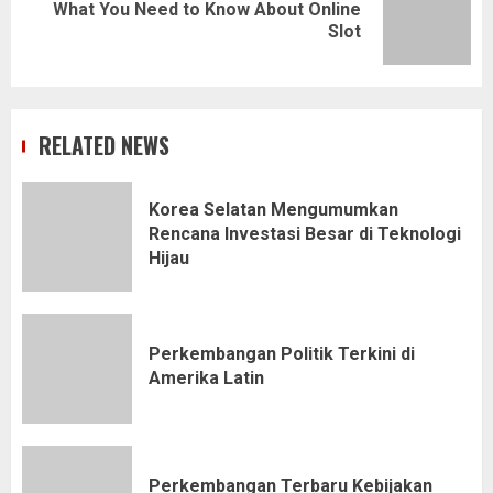
What You Need to Know About Online
Next
Slot
post:
RELATED NEWS
Korea Selatan Mengumumkan
Rencana Investasi Besar di Teknologi
Hijau
Perkembangan Politik Terkini di
Amerika Latin
Perkembangan Terbaru Kebijakan