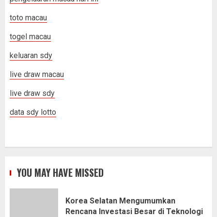
toto macau
togel macau
keluaran sdy
live draw macau
live draw sdy
data sdy lotto
YOU MAY HAVE MISSED
Korea Selatan Mengumumkan
Rencana Investasi Besar di Teknologi