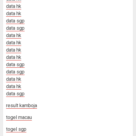
data hk
data hk
data sgp
data sgp
data hk
data hk
data hk
data hk
data sgp
data sgp
data hk
data hk
data sgp
result kamboja
togel macau
togel sgp