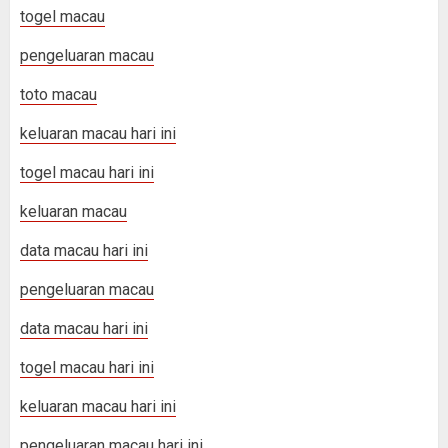
togel macau
pengeluaran macau
toto macau
keluaran macau hari ini
togel macau hari ini
keluaran macau
data macau hari ini
pengeluaran macau
data macau hari ini
togel macau hari ini
keluaran macau hari ini
pengeluaran macau hari ini