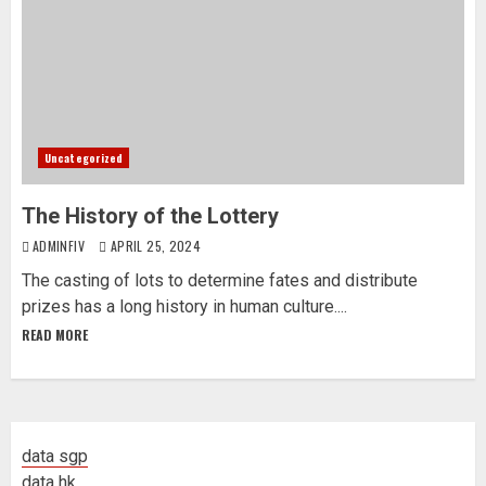
Uncategorized
The History of the Lottery
ADMINFIV
APRIL 25, 2024
The casting of lots to determine fates and distribute
prizes has a long history in human culture....
READ MORE
data sgp
data hk