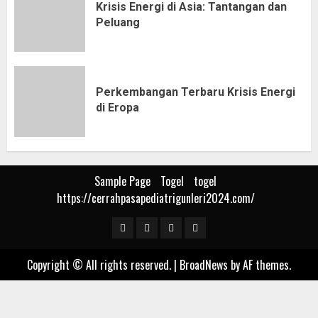
Krisis Energi di Asia: Tantangan dan
Peluang
Perkembangan Terbaru Krisis Energi
di Eropa
Sample Page
Togel
togel
https://cerrahpasapediatrigunleri2024.com/
Sample
Togel
togel
https://cerrahpasapediat
Page
Copyright © All rights reserved.
|
BroadNews
by AF themes.