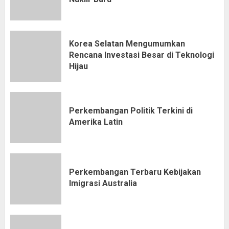
Korea Selatan Mengumumkan
Rencana Investasi Besar di Teknologi
Hijau
Perkembangan Politik Terkini di
Amerika Latin
Perkembangan Terbaru Kebijakan
Imigrasi Australia