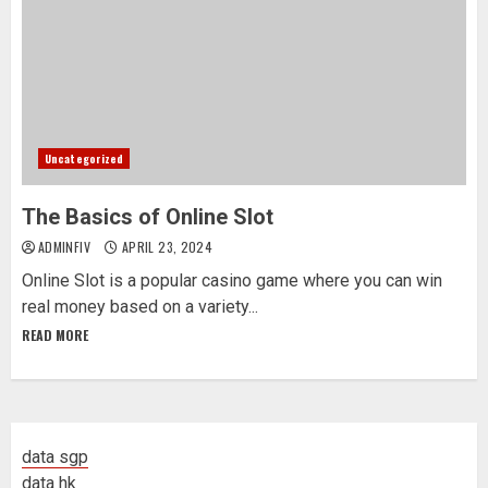
Uncategorized
The Basics of Online Slot
ADMINFIV
APRIL 23, 2024
Online Slot is a popular casino game where you can win
real money based on a variety...
READ MORE
data sgp
data hk