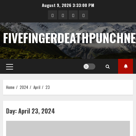
Skip
August 9, 2026
3:33:00 PM
to
Sample
Togel
togel
https://cerrahpasapediat
content
Page
FIVEFINGERDEATHPUNCHN
Primary
Menu
Home
2024
April
23
Day:
April 23, 2024