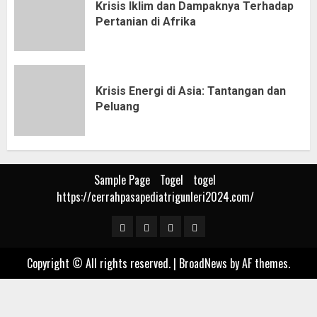
Krisis Iklim dan Dampaknya Terhadap
Pertanian di Afrika
Krisis Energi di Asia: Tantangan dan
Peluang
Sample Page
Togel
togel
https://cerrahpasapediatrigunleri2024.com/
Sample
Togel
togel
https://cerrahpasapediat
Page
Copyright © All rights reserved.
|
BroadNews
by AF themes.