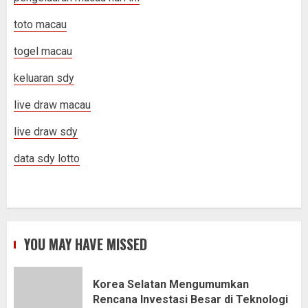
toto macau
togel macau
keluaran sdy
live draw macau
live draw sdy
data sdy lotto
YOU MAY HAVE MISSED
Korea Selatan Mengumumkan
Rencana Investasi Besar di Teknologi