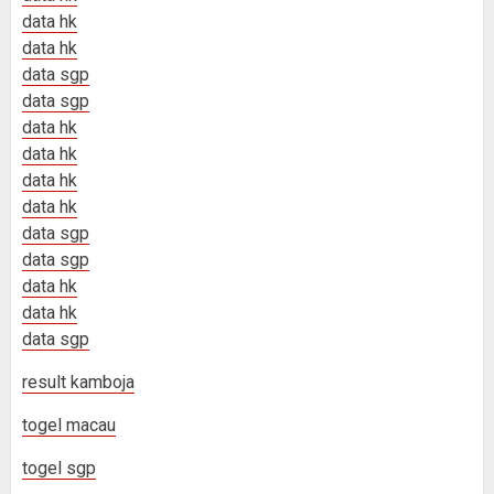
data hk
data hk
data sgp
data sgp
data hk
data hk
data hk
data hk
data sgp
data sgp
data hk
data hk
data sgp
result kamboja
togel macau
togel sgp