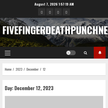
Skip
August 7, 2026
1:57:19 AM
to
Sample
Togel
togel
https://cerrahpasapediat
content
Page
FIVEFINGERDEATHPUNCHN
Primary
Menu
Home
2023
December
12
Day:
December 12, 2023