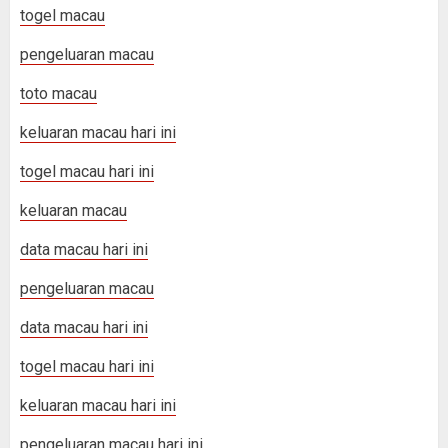
togel macau
pengeluaran macau
toto macau
keluaran macau hari ini
togel macau hari ini
keluaran macau
data macau hari ini
pengeluaran macau
data macau hari ini
togel macau hari ini
keluaran macau hari ini
pengeluaran macau hari ini