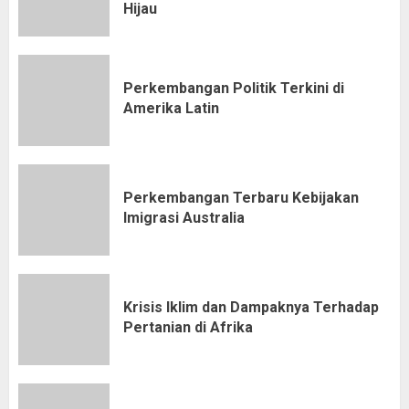
Hijau
Perkembangan Politik Terkini di
Amerika Latin
Perkembangan Terbaru Kebijakan
Imigrasi Australia
Krisis Iklim dan Dampaknya Terhadap
Pertanian di Afrika