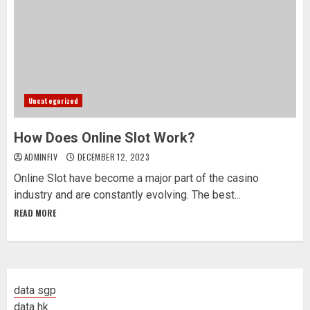
Uncategorized
How Does Online Slot Work?
ADMINFIV
DECEMBER 12, 2023
Online Slot have become a major part of the casino
industry and are constantly evolving. The best...
READ MORE
data sgp
data hk