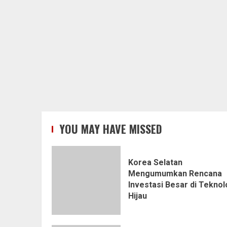
YOU MAY HAVE MISSED
Korea Selatan
Mengumumkan Rencana
Investasi Besar di Teknol
Hijau