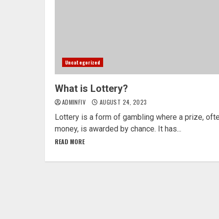
Uncategorized
What is Lottery?
ADMINFIV
AUGUST 24, 2023
Lottery is a form of gambling where a prize, oft
money, is awarded by chance. It has...
READ MORE