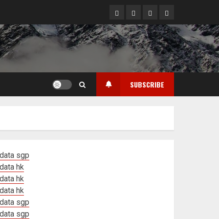
Sample
Togel
togel
https://cerrahp
Page
SUBSCRIBE
data sgp
data hk
data hk
data hk
data sgp
data sgp