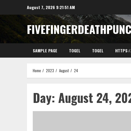
Skip
August 7, 2026
9:21:52 AM
to
content
FIVEFINGERDEATHPUN
SAMPLE PAGE
TOGEL
TOGEL
HTTPS:/
Home
2023
August
24
Day:
August 24, 20