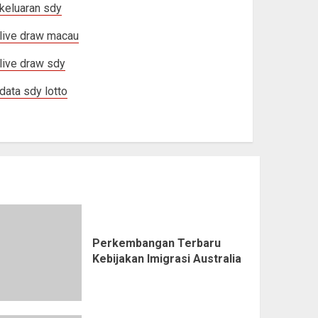
keluaran sdy
live draw macau
live draw sdy
data sdy lotto
Perkembangan Terbaru
Kebijakan Imigrasi Australia