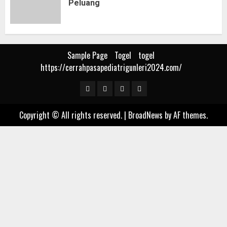
Peluang
Sample Page
Togel
togel
https://cerrahpasapediatrigunleri2024.com/
Sample
Togel
togel
https://cerrahpasapediat
Page
Copyright © All rights reserved.
|
BroadNews
by AF themes.