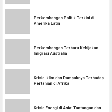
Perkembangan Politik Terkini di
Amerika Latin
Perkembangan Terbaru Kebijakan
Imigrasi Australia
Krisis Iklim dan Dampaknya Terhadap
Pertanian di Afrika
Krisis Energi di Asia: Tantangan dan