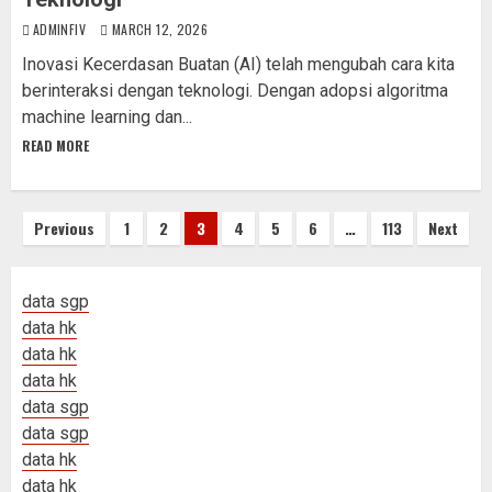
ADMINFIV
MARCH 12, 2026
Inovasi Kecerdasan Buatan (AI) telah mengubah cara kita
berinteraksi dengan teknologi. Dengan adopsi algoritma
machine learning dan...
READ MORE
Posts
Previous
1
2
3
4
5
6
…
113
Next
pagination
data sgp
data hk
data hk
data hk
data sgp
data sgp
data hk
data hk