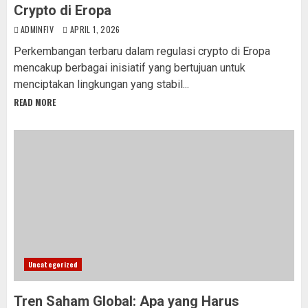
Crypto di Eropa
ADMINFIV
APRIL 1, 2026
Perkembangan terbaru dalam regulasi crypto di Eropa
mencakup berbagai inisiatif yang bertujuan untuk
menciptakan lingkungan yang stabil...
READ MORE
Uncategorized
Tren Saham Global: Apa yang Harus