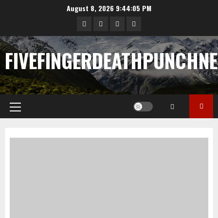
Skip
August 8, 2026
9:44:05 PM
to
Sample
Togel
togel
https://cerrahpasapediat
content
Page
FIVEFINGERDEATHPUNCHN
Primary
Menu