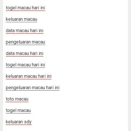
togel macau hari ini
keluaran macau
data macau hari ini
pengeluaran macau
data macau hari ini
togel macau hari ini
keluaran macau hari ini
pengeluaran macau hari ini
toto macau
togel macau
keluaran sdy