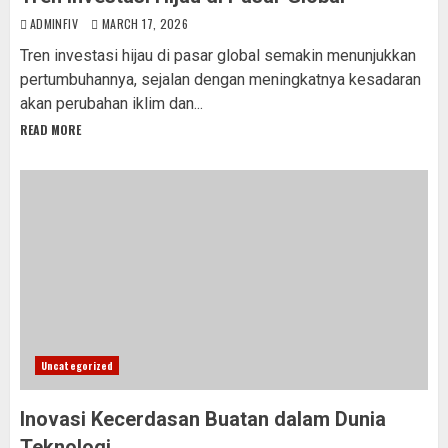
ADMINFIV
MARCH 17, 2026
Tren investasi hijau di pasar global semakin menunjukkan
pertumbuhannya, sejalan dengan meningkatnya kesadaran
akan perubahan iklim dan...
READ MORE
Uncategorized
Inovasi Kecerdasan Buatan dalam Dunia
Teknologi