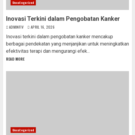
Uncategorized
Inovasi Terkini dalam Pengobatan Kanker
ADMINFIV
APRIL 16, 2026
Inovasi terkini dalam pengobatan kanker mencakup
berbagai pendekatan yang menjanjikan untuk meningkatkan
efektivitas terapi dan mengurangi efek...
READ MORE
Uncategorized