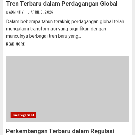
Tren Terbaru dalam Perdagangan Global
ADMINFIV
APRIL 6, 2026
Dalam beberapa tahun terakhir, perdagangan global telah
mengalami transformasi yang signifikan dengan
munculnya berbagai tren baru yang...
READ MORE
Uncategorized
Perkembangan Terbaru dalam Regulasi