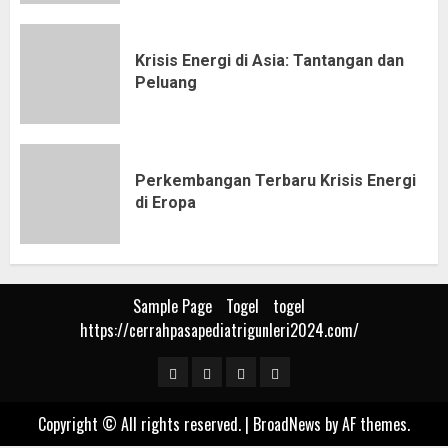
Krisis Energi di Asia: Tantangan dan
Peluang
Perkembangan Terbaru Krisis Energi
di Eropa
Sample Page
Togel
togel
https://cerrahpasapediatrigunleri2024.com/
Sample
Togel
togel
https://cerrahpasapediat
Page
Copyright © All rights reserved.
|
BroadNews
by AF themes.