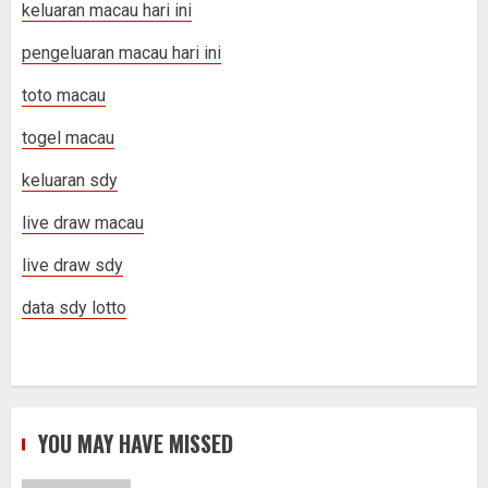
keluaran macau hari ini
pengeluaran macau hari ini
toto macau
togel macau
keluaran sdy
live draw macau
live draw sdy
data sdy lotto
YOU MAY HAVE MISSED