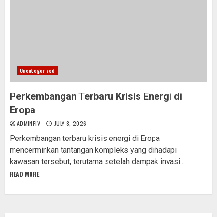
Uncategorized
Perkembangan Terbaru Krisis Energi di
Eropa
ADMINFIV
JULY 8, 2026
Perkembangan terbaru krisis energi di Eropa
mencerminkan tantangan kompleks yang dihadapi
kawasan tersebut, terutama setelah dampak invasi...
READ MORE