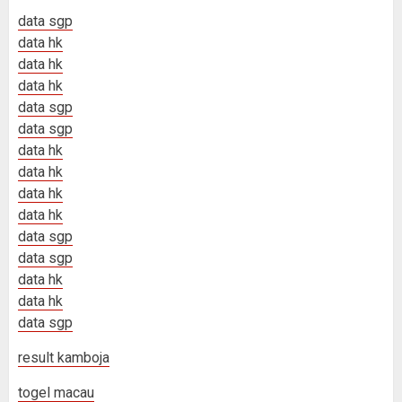
data sgp
data hk
data hk
data hk
data sgp
data sgp
data hk
data hk
data hk
data hk
data sgp
data sgp
data hk
data hk
data sgp
result kamboja
togel macau