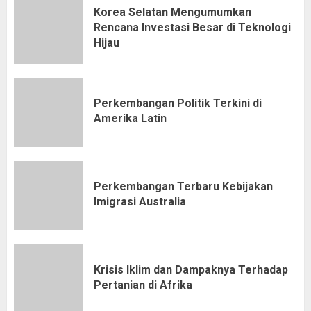
Korea Selatan Mengumumkan
Rencana Investasi Besar di Teknologi
Hijau
Perkembangan Politik Terkini di
Amerika Latin
Perkembangan Terbaru Kebijakan
Imigrasi Australia
Krisis Iklim dan Dampaknya Terhadap
Pertanian di Afrika