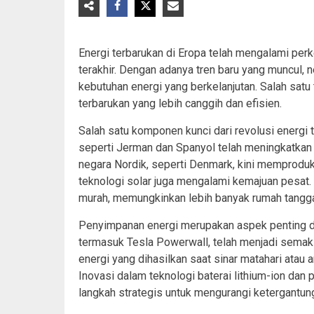
Energi terbarukan di Eropa telah mengalami per
terakhir. Dengan adanya tren baru yang muncul,
kebutuhan energi yang berkelanjutan. Salah satu 
terbarukan yang lebih canggih dan efisien.
Salah satu komponen kunci dari revolusi energi t
seperti Jerman dan Spanyol telah meningkatkan
negara Nordik, seperti Denmark, kini memproduksi 
teknologi solar juga mengalami kemajuan pesat. P
murah, memungkinkan lebih banyak rumah tangga 
Penyimpanan energi merupakan aspek penting dal
termasuk Tesla Powerwall, telah menjadi sema
energi yang dihasilkan saat sinar matahari atau a
Inovasi dalam teknologi baterai lithium-ion dan
langkah strategis untuk mengurangi ketergantung