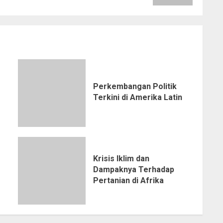
Perkembangan Politik
Terkini di Amerika Latin
Krisis Iklim dan
Dampaknya Terhadap
Pertanian di Afrika