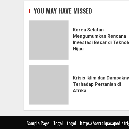
YOU MAY HAVE MISSED
Korea Selatan
Mengumumkan Rencana
Investasi Besar di Teknol
Hijau
Krisis Iklim dan Dampakn
Terhadap Pertanian di
Afrika
Sample Page
Togel
togel
https://cerrahpasapediatr