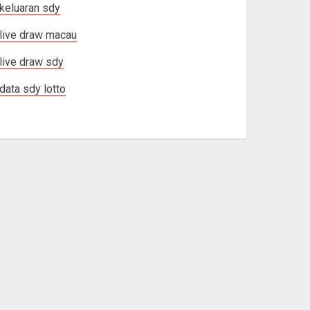
keluaran sdy
live draw macau
live draw sdy
data sdy lotto