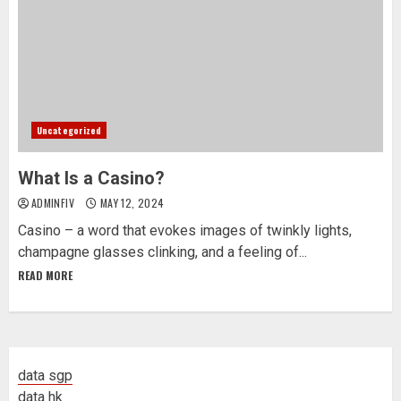
Uncategorized
What Is a Casino?
ADMINFIV
MAY 12, 2024
Casino – a word that evokes images of twinkly lights,
champagne glasses clinking, and a feeling of...
READ MORE
data sgp
data hk