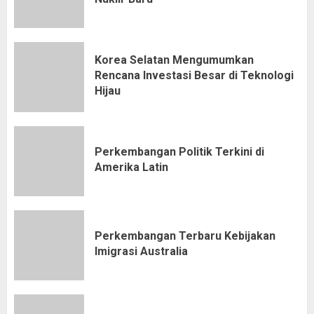
Korea Selatan Mengumumkan
Rencana Investasi Besar di Teknologi
Hijau
Perkembangan Politik Terkini di
Amerika Latin
Perkembangan Terbaru Kebijakan
Imigrasi Australia