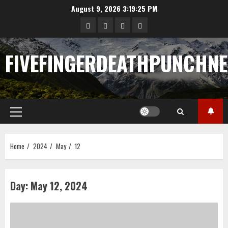
Skip
August 9, 2026
3:19:25 PM
to
Sample
Togel
togel
https://cerrahpasapediat
content
Page
FIVEFINGERDEATHPUNCHN
Primary
Menu
Home
2024
May
12
Day:
May 12, 2024