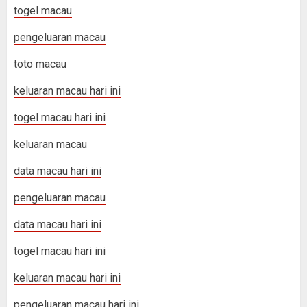
togel macau
pengeluaran macau
toto macau
keluaran macau hari ini
togel macau hari ini
keluaran macau
data macau hari ini
pengeluaran macau
data macau hari ini
togel macau hari ini
keluaran macau hari ini
pengeluaran macau hari ini